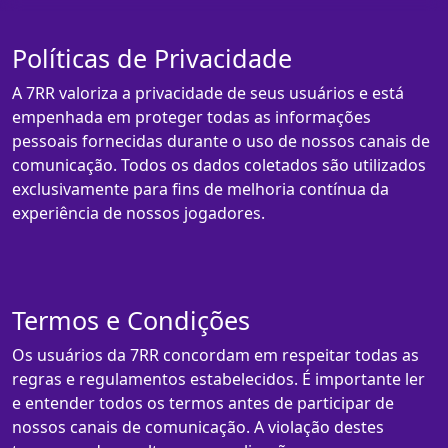
Políticas de Privacidade
A 7RR valoriza a privacidade de seus usuários e está
empenhada em proteger todas as informações
pessoais fornecidas durante o uso de nossos canais de
comunicação. Todos os dados coletados são utilizados
exclusivamente para fins de melhoria contínua da
experiência de nossos jogadores.
Termos e Condições
Os usuários da 7RR concordam em respeitar todas as
regras e regulamentos estabelecidos. É importante ler
e entender todos os termos antes de participar de
nossos canais de comunicação. A violação destes