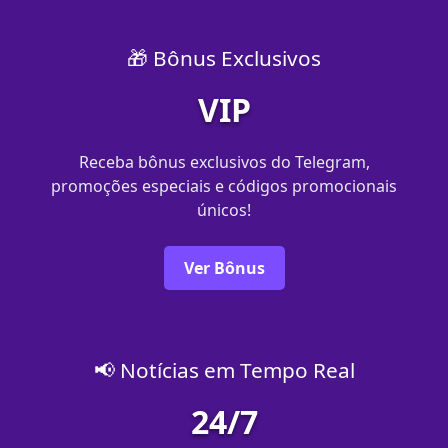
🎁 Bônus Exclusivos
VIP
Receba bônus exclusivos do Telegram,
promoções especiais e códigos promocionais
únicos!
Ver Bônus
📢 Notícias em Tempo Real
24/7