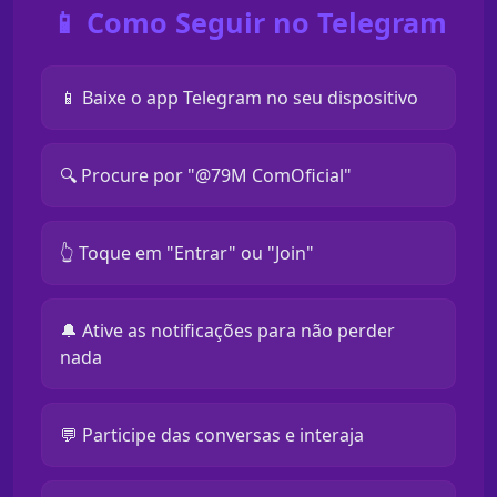
📱 Como Seguir no Telegram
📱 Baixe o app Telegram no seu dispositivo
🔍 Procure por "@79M ComOficial"
👆 Toque em "Entrar" ou "Join"
🔔 Ative as notificações para não perder
nada
💬 Participe das conversas e interaja