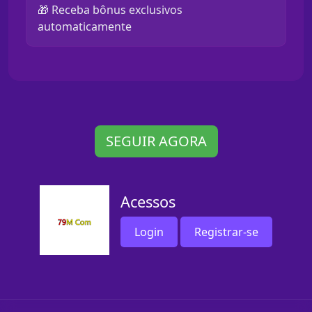
🎁 Receba bônus exclusivos
automaticamente
SEGUIR AGORA
Acessos
Login
Registrar-se