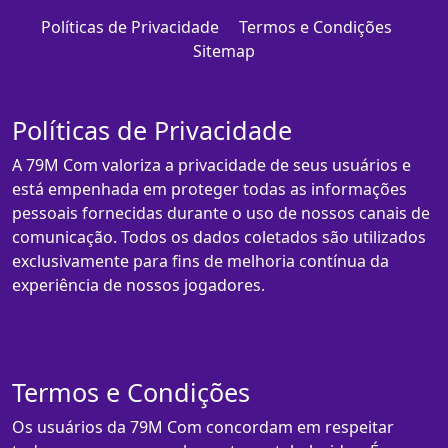
Políticas de Privacidade
Termos e Condições
Sitemap
Políticas de Privacidade
A 79M Com valoriza a privacidade de seus usuários e
está empenhada em proteger todas as informações
pessoais fornecidas durante o uso de nossos canais de
comunicação. Todos os dados coletados são utilizados
exclusivamente para fins de melhoria contínua da
experiência de nossos jogadores.
Termos e Condições
Os usuários da 79M Com concordam em respeitar