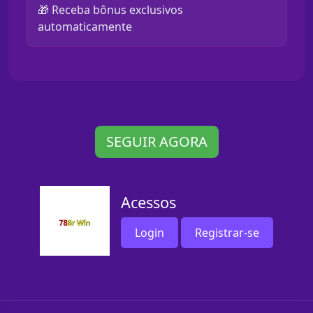
🎁 Receba bônus exclusivos
automaticamente
SEGUIR AGORA
Acessos
Login
Registrar-se