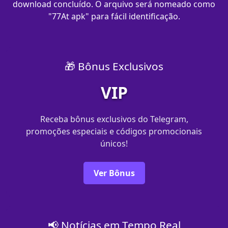
download concluído. O arquivo será nomeado como
"77At apk" para fácil identificação.
🎁 Bônus Exclusivos
VIP
Receba bônus exclusivos do Telegram,
promoções especiais e códigos promocionais
únicos!
Ver Bônus
📢 Notícias em Tempo Real