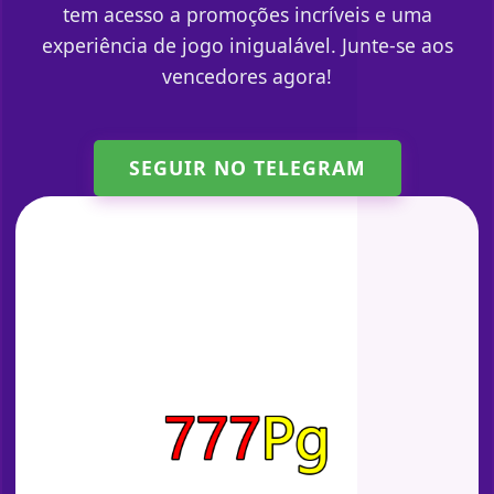
tem acesso a promoções incríveis e uma
experiência de jogo inigualável. Junte-se aos
vencedores agora!
SEGUIR NO TELEGRAM