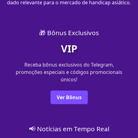
dado relevante para o mercado de handicap asiático.
🎁 Bônus Exclusivos
VIP
Receba bônus exclusivos do Telegram,
promoções especiais e códigos promocionais
únicos!
Ver Bônus
📢 Notícias em Tempo Real