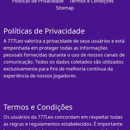
Políticas de Privacidade
Termos e Condições
Sitemap
Políticas de Privacidade
A 777Leo valoriza a privacidade de seus usuários e está
empenhada em proteger todas as informações
pessoais fornecidas durante o uso de nossos canais de
comunicação. Todos os dados coletados são utilizados
exclusivamente para fins de melhoria contínua da
experiência de nossos jogadores.
Termos e Condições
Os usuários da 777Leo concordam em respeitar todas
as regras e regulamentos estabelecidos. É importante