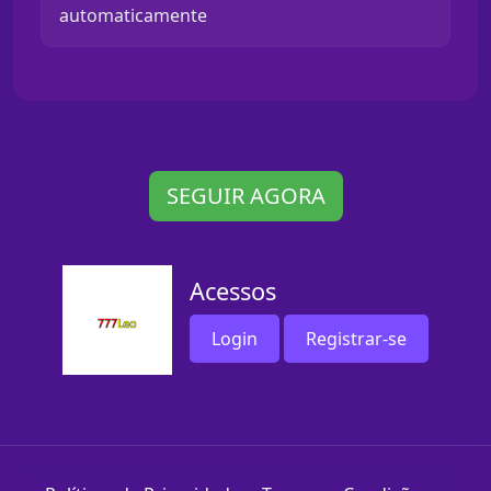
automaticamente
SEGUIR AGORA
Acessos
Login
Registrar-se