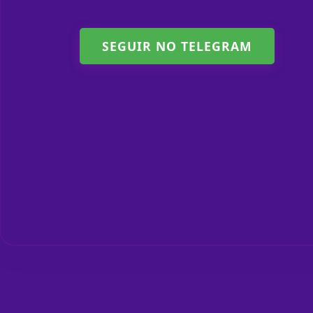
SEGUIR NO TELEGRAM