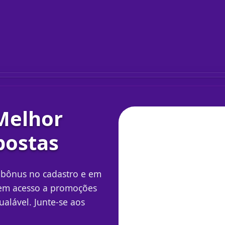
Melhor
postas
 bônus no cadastro e em
tem acesso a promoções
ualável. Junte-se aos