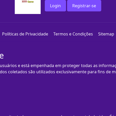
Login
Registrar-se
Políticas de Privacidade
Termos e Condições
Sitemap
de
s usuários e está empenhada em proteger todas as informaç
os coletados são utilizados exclusivamente para fins de m