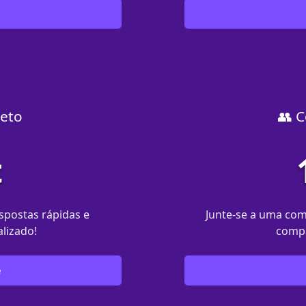
reto
👥 
t
espostas rápidas e
Junte-se a uma com
lizado!
compa
e