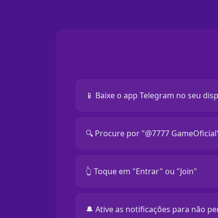
📱 Baixe o app Telegram no seu disp
🔍 Procure por "@7777 GameOficial
👆 Toque em "Entrar" ou "Join"
🔔 Ative as notificações para não p