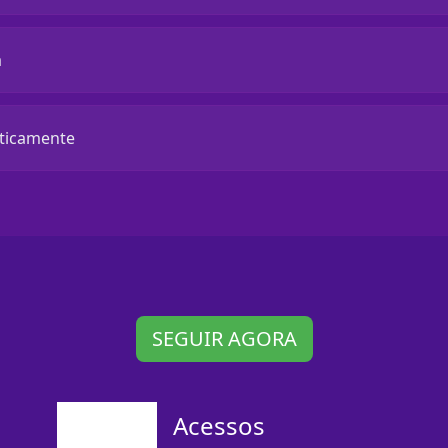
a
aticamente
SEGUIR AGORA
Acessos