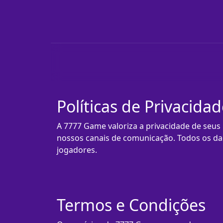
Políticas de Privacida
A 7777 Game valoriza a privacidade de seu
nossos canais de comunicação. Todos os dad
jogadores.
Termos e Condições