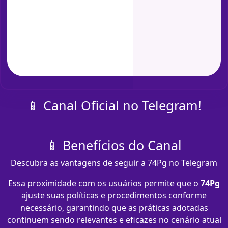
📱 Canal Oficial no Telegram!
📱 Benefícios do Canal
Descubra as vantagens de seguir a 74Pg no Telegram
Essa proximidade com os usuários permite que o
74Pg
ajuste suas políticas e procedimentos conforme
necessário, garantindo que as práticas adotadas
continuem sendo relevantes e eficazes no cenário atual