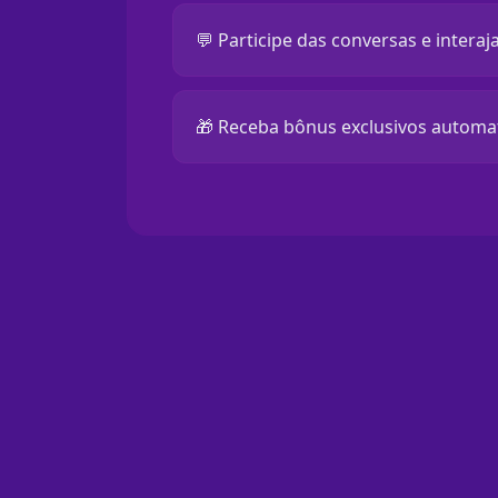
💬 Participe das conversas e interaj
🎁 Receba bônus exclusivos autom