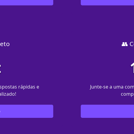
reto
👥 
t
espostas rápidas e
Junte-se a uma com
lizado!
compa
e