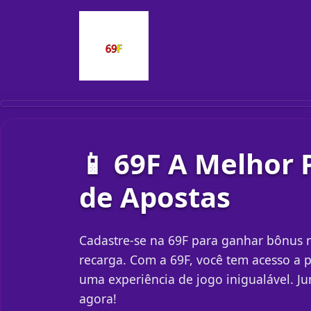
📱 69F A Melhor 
de Apostas
Cadastre-se na 69F para ganhar bônus 
recarga. Com a 69F, você tem acesso a p
uma experiência de jogo inigualável. J
agora!