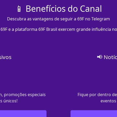
📱 Benefícios do Canal
Descubra as vantagens de seguir a 69F no Telegram
 69F e a plataforma 69F Brasil exercem grande influência n
sivos
📢 Notí
m, promoções especiais
Fique por dentro d
s únicos!
eventos