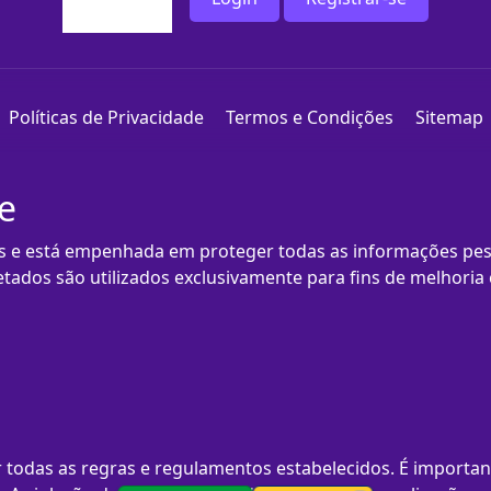
Políticas de Privacidade
Termos e Condições
Sitemap
de
ios e está empenhada em proteger todas as informações pe
tados são utilizados exclusivamente para fins de melhoria
todas as regras e regulamentos estabelecidos. É importan