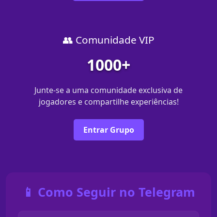
👥 Comunidade VIP
1000+
Junte-se a uma comunidade exclusiva de
jogadores e compartilhe experiências!
Entrar Grupo
📱 Como Seguir no Telegram