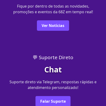
Fique por dentro de todas as novidades,
promoções e eventos da 68Z em tempo real!
Ver Notícias
💬 Suporte Direto
Chat
Suporte direto via Telegram, respostas rápidas e
atendimento personalizado!
Falar Suporte