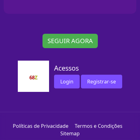
SEGUIR AGORA
Acessos
Login
Registrar-se
Políticas de Privacidade
Termos e Condições
Sitemap