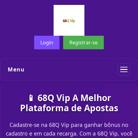
Login
Registrar-se
Menu
📱 68Q Vip A Melhor
Plataforma de Apostas
Cadastre-se na 68Q Vip para ganhar bônus no
cadastro e em cada recarga. Com a 68Q Vip, você