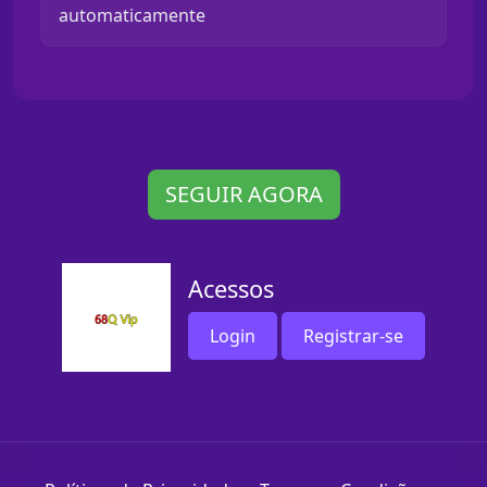
automaticamente
SEGUIR AGORA
Acessos
Login
Registrar-se