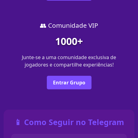
👥 Comunidade VIP
1000+
Junte-se a uma comunidade exclusiva de
jogadores e compartilhe experiências!
Entrar Grupo
📱 Como Seguir no Telegram