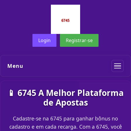
Login
Registrar-se
Menu
📱 6745 A Melhor Plataforma
de Apostas
Cadastre-se na 6745 para ganhar bônus no
cadastro e em cada recarga. Com a 6745, você