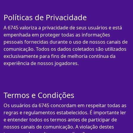
Políticas de Privacidade
A 6745 valoriza a privacidade de seus usuários e está
empenhada em proteger todas as informações
pessoais fornecidas durante o uso de nossos canais de
comunicação. Todos os dados coletados são utilizados
exclusivamente para fins de melhoria contínua da
experiência de nossos jogadores.
Termos e Condições
Os usuários da 6745 concordam em respeitar todas as
regras e regulamentos estabelecidos. É importante ler
e entender todos os termos antes de participar de
nossos canais de comunicação. A violação destes