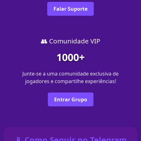
Falar Suporte
👥 Comunidade VIP
1000+
Junte-se a uma comunidade exclusiva de
jogadores e compartilhe experiências!
Entrar Grupo
📱 Como Seguir no Telegram