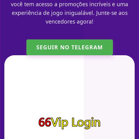
você tem acesso a promoções incríveis e uma
experiência de jogo inigualável. Junte-se aos
vencedores agora!
SEGUIR NO TELEGRAM