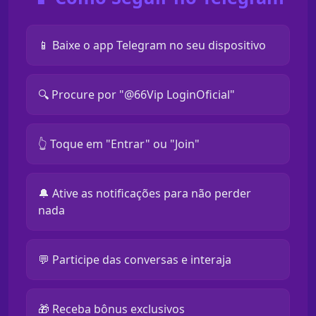
📱 Baixe o app Telegram no seu dispositivo
🔍 Procure por "@66Vip LoginOficial"
👆 Toque em "Entrar" ou "Join"
🔔 Ative as notificações para não perder
nada
💬 Participe das conversas e interaja
🎁 Receba bônus exclusivos