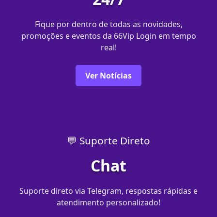
Fique por dentro de todas as novidades,
promoções e eventos da 66Vip Login em tempo
real!
Ver Notícias
💬 Suporte Direto
Chat
Suporte direto via Telegram, respostas rápidas e
atendimento personalizado!