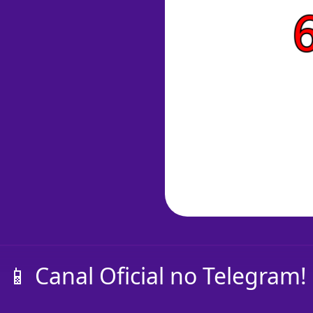
📱 Canal Oficial no Telegram!