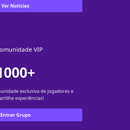
Ver Notícias
Comunidade VIP
1000+
unidade exclusiva de jogadores e
rtilhe experiências!
Entrar Grupo