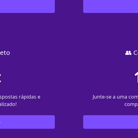
reto
👥 
t
espostas rápidas e
Junte-se a uma com
lizado!
compa
e