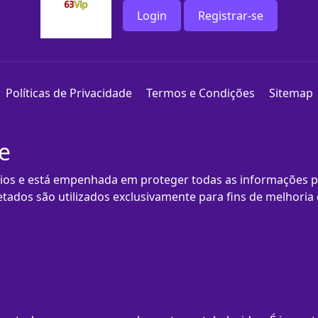
Login
Registrar-se
Políticas de Privacidade
Termos e Condições
Sitemap
de
ários e está empenhada em proteger todas as informações 
tados são utilizados exclusivamente para fins de melhoria