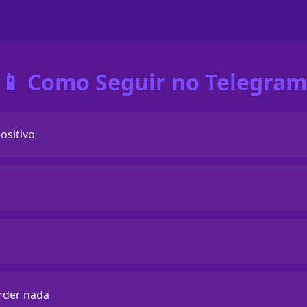
📱 Como Seguir no Telegram
ositivo
erder nada