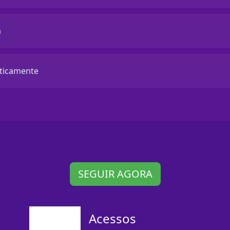
a
aticamente
SEGUIR AGORA
Acessos