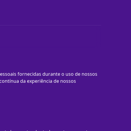
pessoais fornecidas durante o uso de nossos
 contínua da experiência de nossos