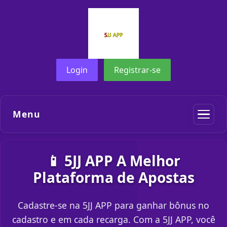
Login
Registrar-se
Menu
📱 5JJ APP A Melhor
Plataforma de Apostas
Cadastre-se na 5JJ APP para ganhar bônus no
cadastro e em cada recarga. Com a 5JJ APP, você