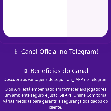
📱 Canal Oficial no Telegram!
📱 Benefícios do Canal
Descubra as vantagens de seguir a 5JJ APP no Telegram
O 5JJ APP está empenhado em fornecer aos jogadores
um ambiente seguro e justo. 5JJ APP Online Com toma
várias medidas para garantir a segurança dos dados do
cliente.