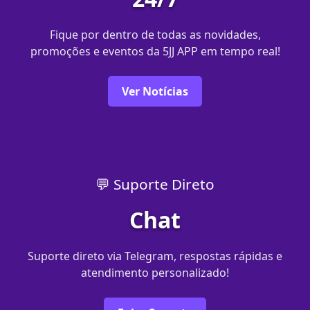
Fique por dentro de todas as novidades,
promoções e eventos da 5JJ APP em tempo real!
Ver Notícias
💬 Suporte Direto
Chat
Suporte direto via Telegram, respostas rápidas e
atendimento personalizado!