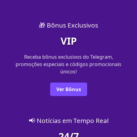
🎁 Bônus Exclusivos
VIP
Receba bônus exclusivos do Telegram,
promoções especiais e códigos promocionais
únicos!
Ver Bônus
📢 Notícias em Tempo Real
24/7