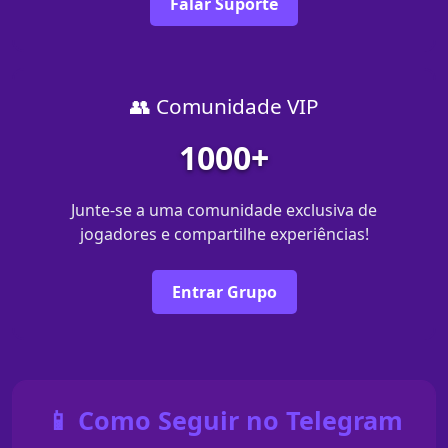
Falar Suporte
👥 Comunidade VIP
1000+
Junte-se a uma comunidade exclusiva de
jogadores e compartilhe experiências!
Entrar Grupo
📱 Como Seguir no Telegram