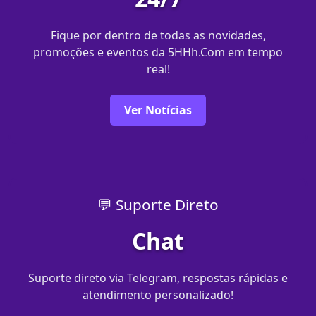
Fique por dentro de todas as novidades,
promoções e eventos da 5HHh.Com em tempo
real!
Ver Notícias
💬 Suporte Direto
Chat
Suporte direto via Telegram, respostas rápidas e
atendimento personalizado!