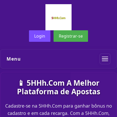
Login
Registrar-se
Menu
📱 5HHh.Com A Melhor
Plataforma de Apostas
Cadastre-se na 5HHh.Com para ganhar bônus no
cadastro e em cada recarga. Com a 5HHh.Com,