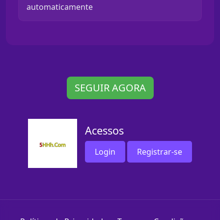
automaticamente
SEGUIR AGORA
Acessos
Login
Registrar-se