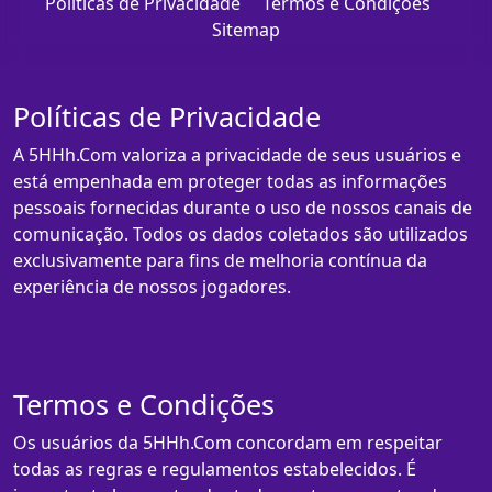
Políticas de Privacidade
Termos e Condições
Sitemap
Políticas de Privacidade
A 5HHh.Com valoriza a privacidade de seus usuários e
está empenhada em proteger todas as informações
pessoais fornecidas durante o uso de nossos canais de
comunicação. Todos os dados coletados são utilizados
exclusivamente para fins de melhoria contínua da
experiência de nossos jogadores.
Termos e Condições
Os usuários da 5HHh.Com concordam em respeitar
todas as regras e regulamentos estabelecidos. É