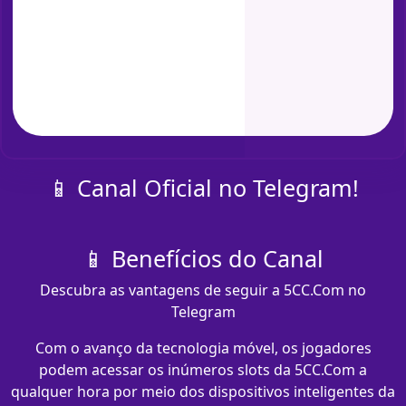
📱 Canal Oficial no Telegram!
📱 Benefícios do Canal
Descubra as vantagens de seguir a 5CC.Com no
Telegram
Com o avanço da tecnologia móvel, os jogadores
podem acessar os inúmeros slots da 5CC.Com a
qualquer hora por meio dos dispositivos inteligentes da