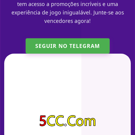
tem acesso a promoções incríveis e uma
experiência de jogo inigualável. Junte-se aos
vencedores agora!
SEGUIR NO TELEGRAM