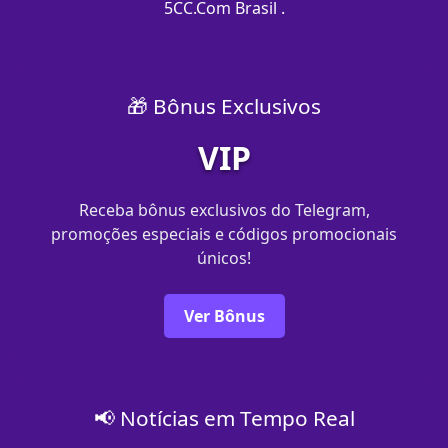
5CC.Com Brasil .
🎁 Bônus Exclusivos
VIP
Receba bônus exclusivos do Telegram,
promoções especiais e códigos promocionais
únicos!
Ver Bônus
📢 Notícias em Tempo Real