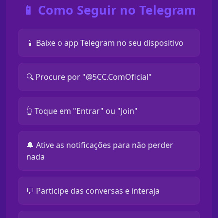
📱 Como Seguir no Telegram
📱 Baixe o app Telegram no seu dispositivo
🔍 Procure por "@5CC.ComOficial"
👆 Toque em "Entrar" ou "Join"
🔔 Ative as notificações para não perder
nada
💬 Participe das conversas e interaja