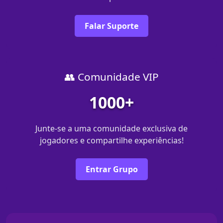
Falar Suporte
👥 Comunidade VIP
1000+
Junte-se a uma comunidade exclusiva de
jogadores e compartilhe experiências!
Entrar Grupo