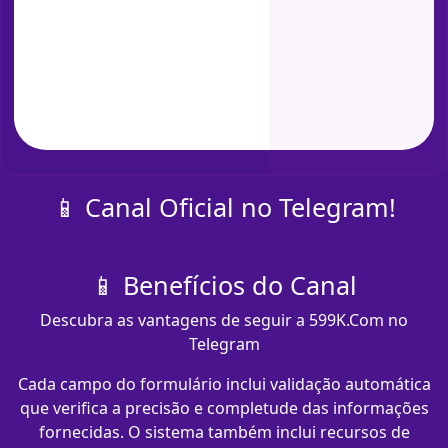
📱 Canal Oficial no Telegram!
📱 Benefícios do Canal
Descubra as vantagens de seguir a 599K.Com no
Telegram
Cada campo do formulário inclui validação automática
que verifica a precisão e completude das informações
fornecidas. O sistema também inclui recursos de