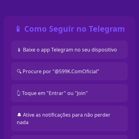
📱 Como Seguir no Telegram
📱 Baixe o app Telegram no seu dispositivo
🔍 Procure por "@599K.ComOficial"
👆 Toque em "Entrar" ou "Join"
🔔 Ative as notificações para não perder
nada