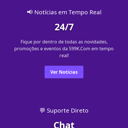
📢 Notícias em Tempo Real
24/7
Fique por dentro de todas as novidades,
promoções e eventos da 599K.Com em tempo
real!
Ver Notícias
💬 Suporte Direto
Chat