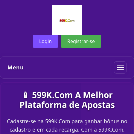
Login
Registrar-se
Menu
📱 599K.Com A Melhor
Plataforma de Apostas
Cadastre-se na 599K.Com para ganhar bônus no
cadastro e em cada recarga. Com a 599K.Com,