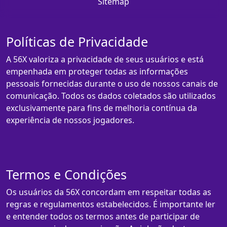
Sitemap
Políticas de Privacidade
A 56X valoriza a privacidade de seus usuários e está
empenhada em proteger todas as informações
pessoais fornecidas durante o uso de nossos canais de
comunicação. Todos os dados coletados são utilizados
exclusivamente para fins de melhoria contínua da
experiência de nossos jogadores.
Termos e Condições
Os usuários da 56X concordam em respeitar todas as
regras e regulamentos estabelecidos. É importante ler
e entender todos os termos antes de participar de