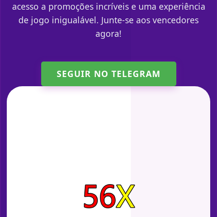
acesso a promoções incríveis e uma experiência
de jogo inigualável. Junte-se aos vencedores
agora!
SEGUIR NO TELEGRAM