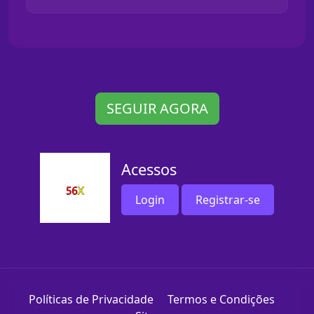
SEGUIR AGORA
Acessos
Login
Registrar-se
Políticas de Privacidade
Termos e Condições