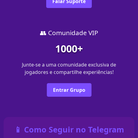
Falar Suporte
👥 Comunidade VIP
1000+
Junte-se a uma comunidade exclusiva de
jogadores e compartilhe experiências!
Entrar Grupo
📱 Como Seguir no Telegram