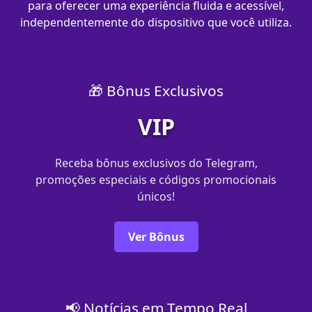
para oferecer uma experiência fluida e acessível,
independentemente do dispositivo que você utiliza.
🎁 Bônus Exclusivos
VIP
Receba bônus exclusivos do Telegram,
promoções especiais e códigos promocionais
únicos!
Ver Bônus
📢 Notícias em Tempo Real