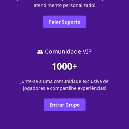
atendimento personalizado!
Falar Suporte
👥 Comunidade VIP
1000+
Junte-se a uma comunidade exclusiva de
jogadores e compartilhe experiências!
Entrar Grupo