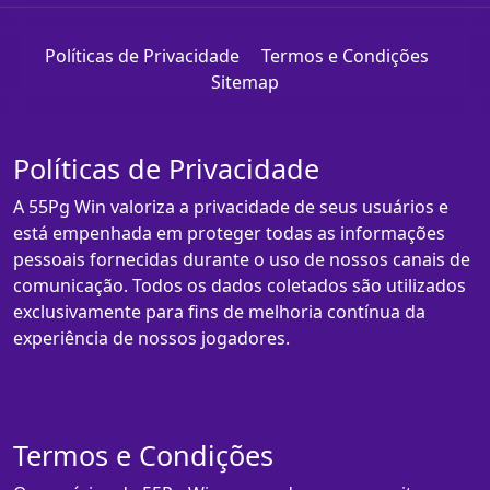
Políticas de Privacidade
Termos e Condições
Sitemap
Políticas de Privacidade
A 55Pg Win valoriza a privacidade de seus usuários e
está empenhada em proteger todas as informações
pessoais fornecidas durante o uso de nossos canais de
comunicação. Todos os dados coletados são utilizados
exclusivamente para fins de melhoria contínua da
experiência de nossos jogadores.
Termos e Condições