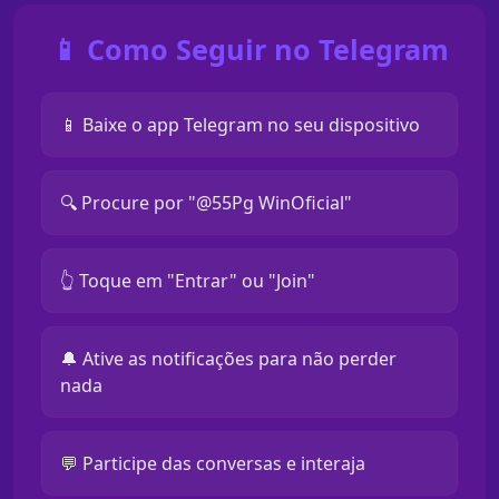
📱 Como Seguir no Telegram
📱 Baixe o app Telegram no seu dispositivo
🔍 Procure por "@55Pg WinOficial"
👆 Toque em "Entrar" ou "Join"
🔔 Ative as notificações para não perder
nada
💬 Participe das conversas e interaja