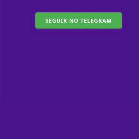
SEGUIR NO TELEGRAM