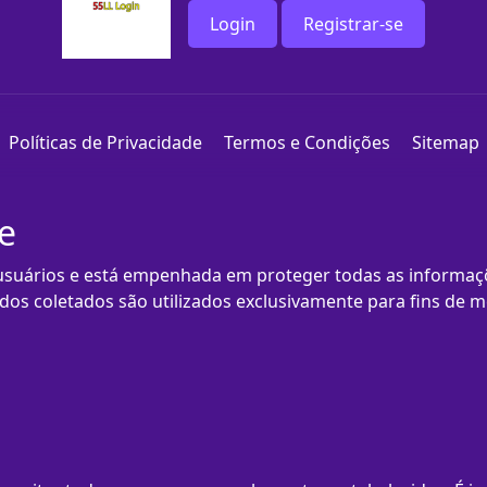
Login
Registrar-se
Políticas de Privacidade
Termos e Condições
Sitemap
de
s usuários e está empenhada em proteger todas as informaç
os coletados são utilizados exclusivamente para fins de m