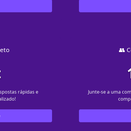
reto
👥 
t
espostas rápidas e
Junte-se a uma com
lizado!
compa
e