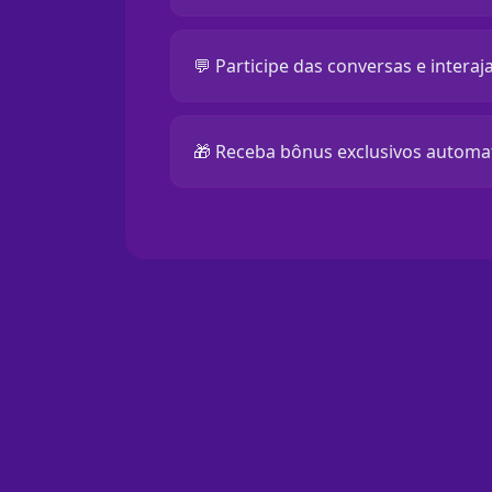
💬 Participe das conversas e interaj
🎁 Receba bônus exclusivos autom