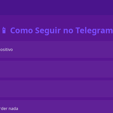
📱 Como Seguir no Telegram
ositivo
erder nada