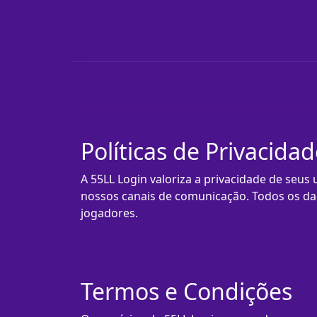
Políticas de Privacida
A 55LL Login valoriza a privacidade de seu
nossos canais de comunicação. Todos os dad
jogadores.
Termos e Condições