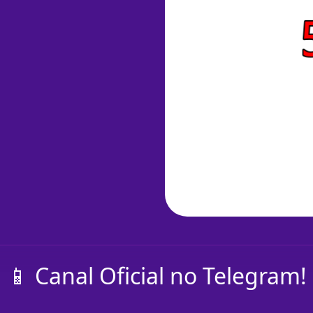
📱 Canal Oficial no Telegram!