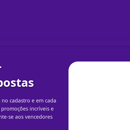
r
postas
 no cadastro e em cada
 promoções incríveis e
unte-se aos vencedores