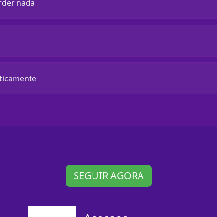
erder nada
a
aticamente
SEGUIR AGORA