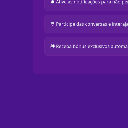
🔔 Ative as notificações para não p
💬 Participe das conversas e interaj
🎁 Receba bônus exclusivos autom