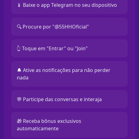
📱 Baixe o app Telegram no seu dispositivo
🔍 Procure por "@55HHOficial"
👆 Toque em "Entrar" ou "Join"
🔔 Ative as notificações para não perder
nada
💬 Participe das conversas e interaja
🎁 Receba bônus exclusivos
automaticamente