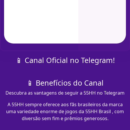
📱 Canal Oficial no Telegram!
📱 Benefícios do Canal
Descubra as vantagens de seguir a 55HH no Telegram
A 55HH sempre oferece aos fãs brasileiros da marca
uma variedade enorme de jogos da 55HH Brasil , com
diversão sem fim e prêmios generosos.