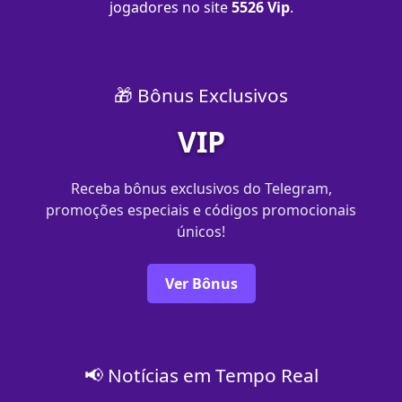
jogadores no site
5526 Vip
.
🎁 Bônus Exclusivos
VIP
Receba bônus exclusivos do Telegram,
promoções especiais e códigos promocionais
únicos!
Ver Bônus
📢 Notícias em Tempo Real