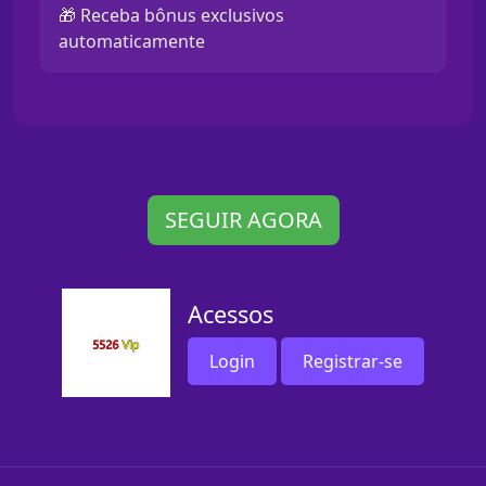
🎁 Receba bônus exclusivos
automaticamente
SEGUIR AGORA
Acessos
Login
Registrar-se