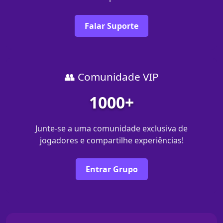
Falar Suporte
👥 Comunidade VIP
1000+
Junte-se a uma comunidade exclusiva de
jogadores e compartilhe experiências!
Entrar Grupo