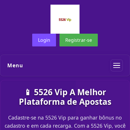
Login
Registrar-se
Menu
📱 5526 Vip A Melhor
Plataforma de Apostas
Cadastre-se na 5526 Vip para ganhar bônus no
cadastro e em cada recarga. Com a 5526 Vip, você