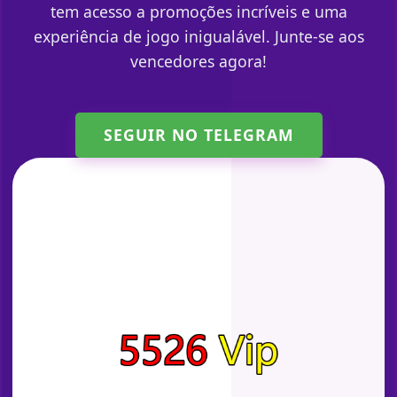
tem acesso a promoções incríveis e uma
experiência de jogo inigualável. Junte-se aos
vencedores agora!
SEGUIR NO TELEGRAM