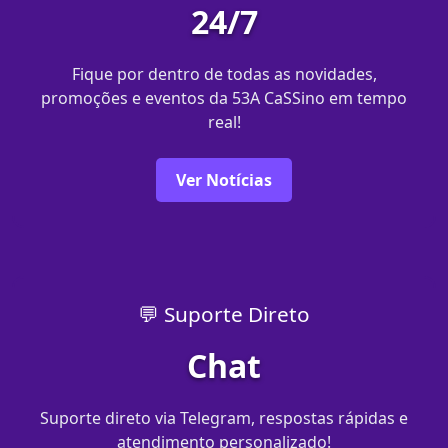
24/7
Fique por dentro de todas as novidades,
promoções e eventos da 53A CaSSino em tempo
real!
Ver Notícias
💬 Suporte Direto
Chat
Suporte direto via Telegram, respostas rápidas e
atendimento personalizado!