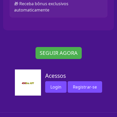
🎁 Receba bônus exclusivos
automaticamente
SEGUIR AGORA
Acessos
Login
Registrar-se