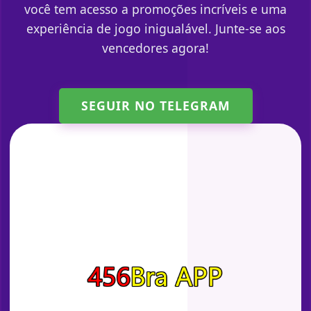
você tem acesso a promoções incríveis e uma
experiência de jogo inigualável. Junte-se aos
vencedores agora!
SEGUIR NO TELEGRAM