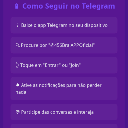
📱 Como Seguir no Telegram
📱 Baixe o app Telegram no seu dispositivo
🔍 Procure por "@456Bra APPOficial"
👆 Toque em "Entrar" ou "Join"
🔔 Ative as notificações para não perder
nada
💬 Participe das conversas e interaja