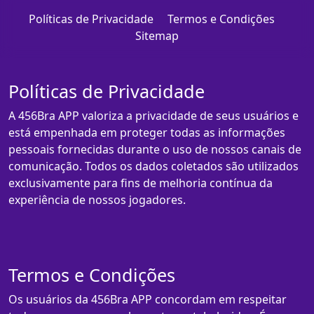
Políticas de Privacidade
Termos e Condições
Sitemap
Políticas de Privacidade
A 456Bra APP valoriza a privacidade de seus usuários e
está empenhada em proteger todas as informações
pessoais fornecidas durante o uso de nossos canais de
comunicação. Todos os dados coletados são utilizados
exclusivamente para fins de melhoria contínua da
experiência de nossos jogadores.
Termos e Condições
Os usuários da 456Bra APP concordam em respeitar