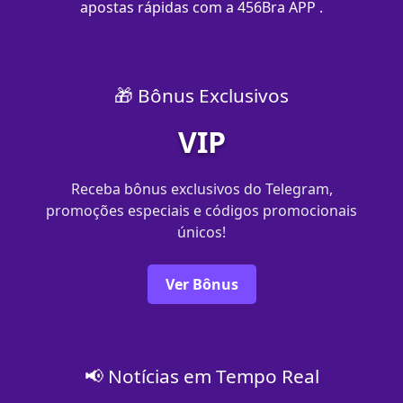
apostas rápidas com a 456Bra APP .
🎁 Bônus Exclusivos
VIP
Receba bônus exclusivos do Telegram,
promoções especiais e códigos promocionais
únicos!
Ver Bônus
📢 Notícias em Tempo Real