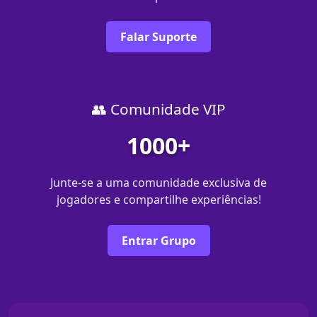
Falar Suporte
👥 Comunidade VIP
1000+
Junte-se a uma comunidade exclusiva de
jogadores e compartilhe experiências!
Entrar Grupo