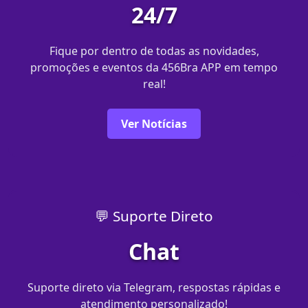
24/7
Fique por dentro de todas as novidades,
promoções e eventos da 456Bra APP em tempo
real!
Ver Notícias
💬 Suporte Direto
Chat
Suporte direto via Telegram, respostas rápidas e
atendimento personalizado!