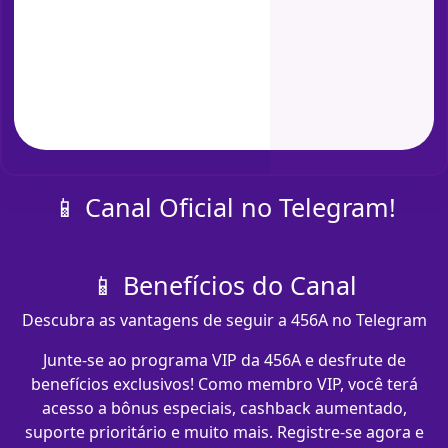
📱 Canal Oficial no Telegram!
📱 Benefícios do Canal
Descubra as vantagens de seguir a 456A no Telegram
Junte-se ao programa VIP da 456A e desfrute de
benefícios exclusivos! Como membro VIP, você terá
acesso a bônus especiais, cashback aumentado,
suporte prioritário e muito mais. Registre-se agora e