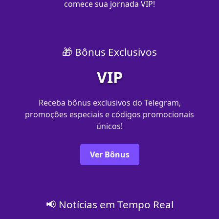
comece sua jornada VIP!
🎁 Bônus Exclusivos
VIP
Receba bônus exclusivos do Telegram,
promoções especiais e códigos promocionais
únicos!
Ver Bônus
📢 Notícias em Tempo Real