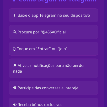
📱 Baixe o app Telegram no seu dispositivo
🔍 Procure por "@456AOficial"
👆 Toque em "Entrar" ou "Join"
🔔 Ative as notificações para não perder
nada
💬 Participe das conversas e interaja
🎁 Receba bônus exclusivos