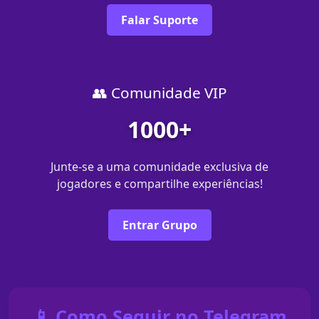
Falar Suporte
👥 Comunidade VIP
1000+
Junte-se a uma comunidade exclusiva de
jogadores e compartilhe experiências!
Entrar Grupo
📱 Como Seguir no Telegram