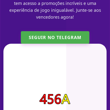
tem acesso a promoções incríveis e uma
experiência de jogo inigualável. Junte-se aos
vencedores agora!
SEGUIR NO TELEGRAM