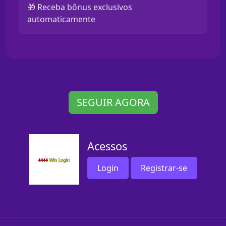
🎁 Receba bônus exclusivos
automaticamente
SEGUIR AGORA
Acessos
Login
Registrar-se