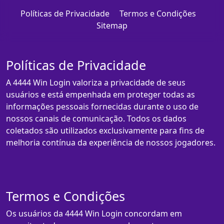
Políticas de Privacidade
Termos e Condições
Sitemap
Políticas de Privacidade
A 4444 Win Login valoriza a privacidade de seus
usuários e está empenhada em proteger todas as
informações pessoais fornecidas durante o uso de
nossos canais de comunicação. Todos os dados
coletados são utilizados exclusivamente para fins de
melhoria contínua da experiência de nossos jogadores.
Termos e Condições
Os usuários da 4444 Win Login concordam em