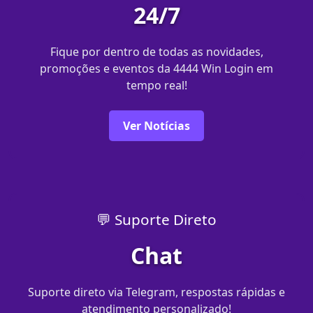
24/7
Fique por dentro de todas as novidades,
promoções e eventos da 4444 Win Login em
tempo real!
Ver Notícias
💬 Suporte Direto
Chat
Suporte direto via Telegram, respostas rápidas e
atendimento personalizado!