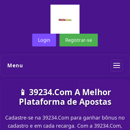
Login
Registrar-se
Menu
📱 39234.Com A Melhor
Plataforma de Apostas
Cadastre-se na 39234.Com para ganhar bônus no
cadastro e em cada recarga. Com a 39234.Com,