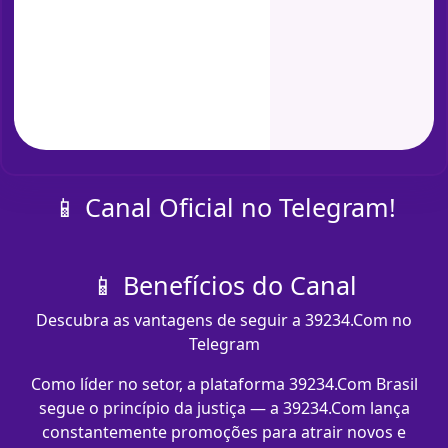
📱 Canal Oficial no Telegram!
📱 Benefícios do Canal
Descubra as vantagens de seguir a 39234.Com no
Telegram
Como líder no setor, a plataforma 39234.Com Brasil
segue o princípio da justiça — a 39234.Com lança
constantemente promoções para atrair novos e