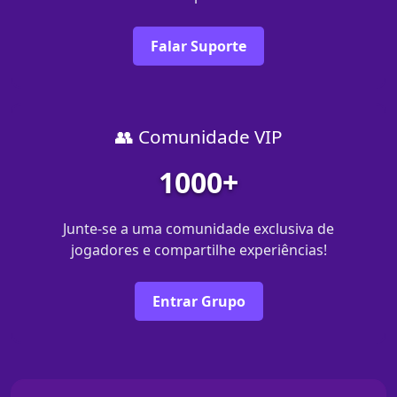
Falar Suporte
👥 Comunidade VIP
1000+
Junte-se a uma comunidade exclusiva de
jogadores e compartilhe experiências!
Entrar Grupo