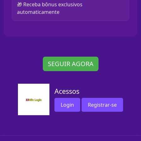
🎁 Receba bônus exclusivos
automaticamente
SEGUIR AGORA
Acessos
Login
Registrar-se