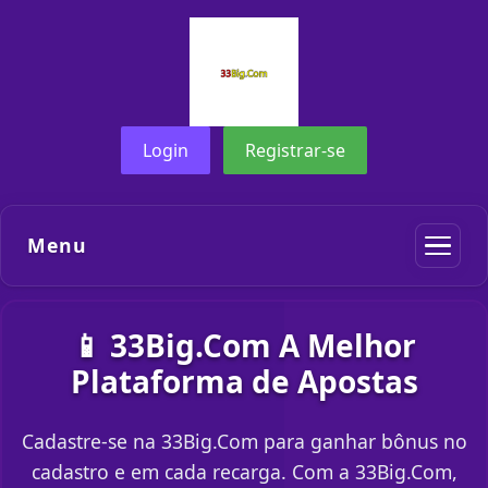
Login
Registrar-se
Menu
📱 33Big.Com A Melhor
Plataforma de Apostas
Cadastre-se na 33Big.Com para ganhar bônus no
cadastro e em cada recarga. Com a 33Big.Com,