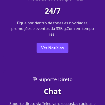
24/7
Fique por dentro de todas as novidades,
promoções e eventos da 33Big.Com em tempo
real!
Ver Notícias
💬 Suporte Direto
Chat
Suporte direto via Telegram, respostas rápidas e