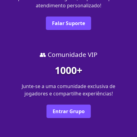
atendimento personalizado!
Falar Suporte
👥 Comunidade VIP
1000+
Junte-se a uma comunidade exclusiva de
jogadores e compartilhe experiências!
Entrar Grupo