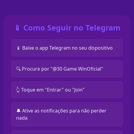
📱 Como Seguir no Telegram
📱 Baixe o app Telegram no seu dispositivo
🔍 Procure por "@30 Game WinOficial"
👆 Toque em "Entrar" ou "Join"
🔔 Ative as notificações para não perder
nada