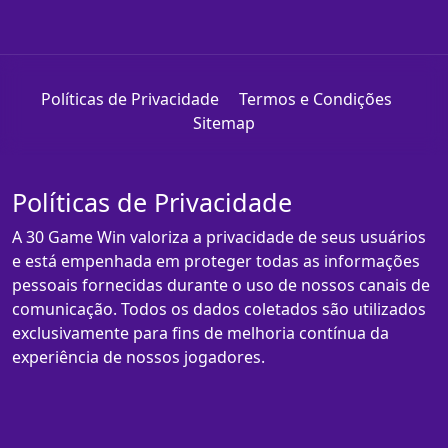
Políticas de Privacidade
Termos e Condições
Sitemap
Políticas de Privacidade
A 30 Game Win valoriza a privacidade de seus usuários
e está empenhada em proteger todas as informações
pessoais fornecidas durante o uso de nossos canais de
comunicação. Todos os dados coletados são utilizados
exclusivamente para fins de melhoria contínua da
experiência de nossos jogadores.