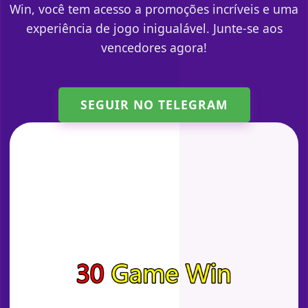
Win, você tem acesso a promoções incríveis e uma
experiência de jogo inigualável. Junte-se aos
vencedores agora!
SEGUIR NO TELEGRAM