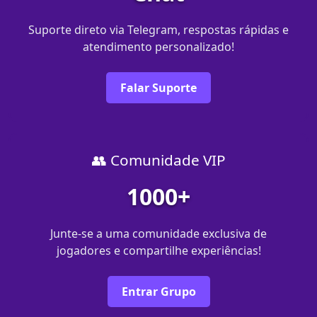
Suporte direto via Telegram, respostas rápidas e
atendimento personalizado!
Falar Suporte
👥 Comunidade VIP
1000+
Junte-se a uma comunidade exclusiva de
jogadores e compartilhe experiências!
Entrar Grupo