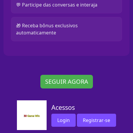
💬 Participe das conversas e interaja
🎁 Receba bônus exclusivos
automaticamente
SEGUIR AGORA
Acessos
Login
Registrar-se