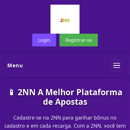
Login
Registrar-se
Menu
📱 2NN A Melhor Plataforma
de Apostas
Cadastre-se na 2NN para ganhar bônus no
cadastro e em cada recarga. Com a 2NN, você tem