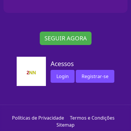
SEGUIR AGORA
Acessos
Login
Registrar-se
Políticas de Privacidade
Termos e Condições
Sitemap