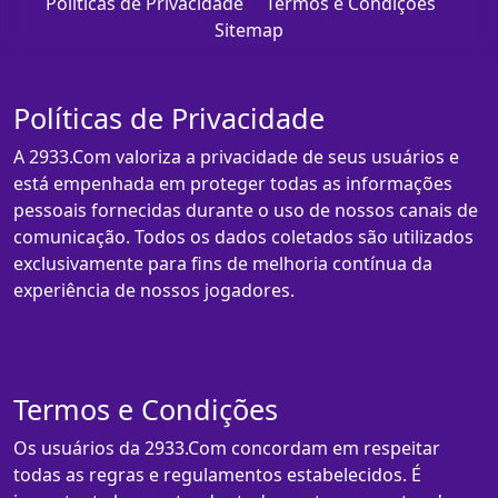
Políticas de Privacidade
Termos e Condições
Sitemap
Políticas de Privacidade
A 2933.Com valoriza a privacidade de seus usuários e
está empenhada em proteger todas as informações
pessoais fornecidas durante o uso de nossos canais de
comunicação. Todos os dados coletados são utilizados
exclusivamente para fins de melhoria contínua da
experiência de nossos jogadores.
Termos e Condições
Os usuários da 2933.Com concordam em respeitar
todas as regras e regulamentos estabelecidos. É