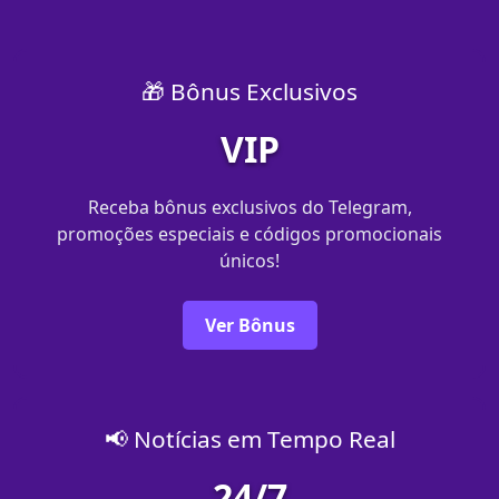
🎁 Bônus Exclusivos
VIP
Receba bônus exclusivos do Telegram,
promoções especiais e códigos promocionais
únicos!
Ver Bônus
📢 Notícias em Tempo Real
24/7