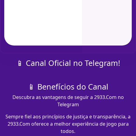
📱 Canal Oficial no Telegram!
📱 Benefícios do Canal
Descubra as vantagens de seguir a 2933.Com no
Telegram
Sempre fiel aos princípios de justiça e transparência, a
2933.Com oferece a melhor experiência de jogo para
todos.