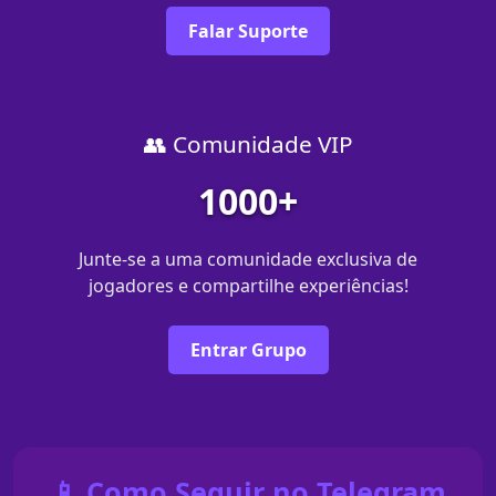
Falar Suporte
👥 Comunidade VIP
1000+
Junte-se a uma comunidade exclusiva de
jogadores e compartilhe experiências!
Entrar Grupo
📱 Como Seguir no Telegram