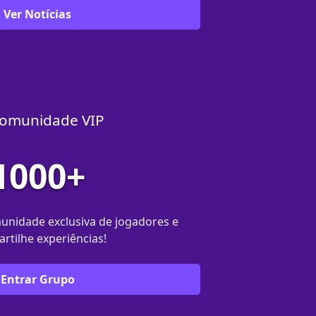
Ver Notícias
Comunidade VIP
1000+
unidade exclusiva de jogadores e
rtilhe experiências!
Entrar Grupo