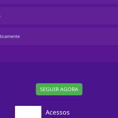
a
aticamente
SEGUIR AGORA
Acessos