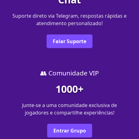
Suporte direto via Telegram, respostas rápidas e
atendimento personalizado!
Falar Suporte
👥 Comunidade VIP
1000+
Junte-se a uma comunidade exclusiva de
jogadores e compartilhe experiências!
Entrar Grupo