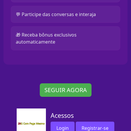
💬 Participe das conversas e interaja
🎁 Receba bônus exclusivos
automaticamente
SEGUIR AGORA
Acessos
Login
Registrar-se