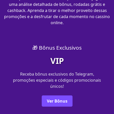
uma análise detalhada de bônus, rodadas grátis e
cashback. Aprenda a tirar o melhor proveito dessas
promoções e a desfrutar de cada momento no cassino
online.
🎁 Bônus Exclusivos
VIP
Receba bônus exclusivos do Telegram,
promoções especiais e códigos promocionais
únicos!
Ver Bônus