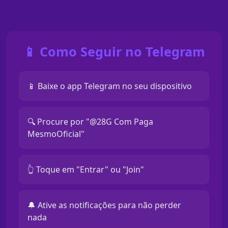
📱 Como Seguir no Telegram
📱 Baixe o app Telegram no seu dispositivo
🔍 Procure por "@28G Com Paga
MesmoOficial"
👆 Toque em "Entrar" ou "Join"
🔔 Ative as notificações para não perder
nada