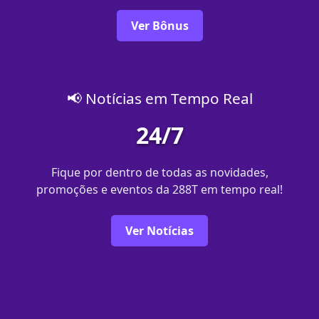
Ver Bônus
📢 Notícias em Tempo Real
24/7
Fique por dentro de todas as novidades,
promoções e eventos da 288T em tempo real!
Ver Notícias