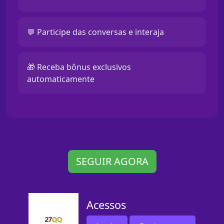
💬 Participe das conversas e interaja
🎁 Receba bônus exclusivos
automaticamente
SEGUIR AGORA
Acessos