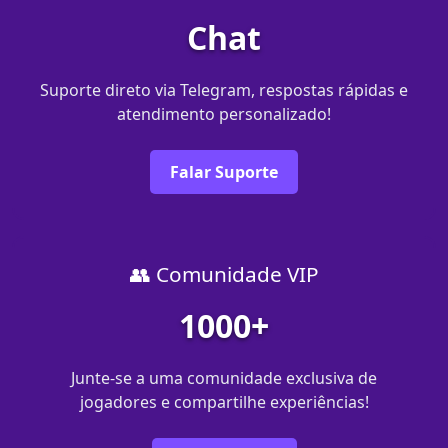
Chat
Suporte direto via Telegram, respostas rápidas e
atendimento personalizado!
Falar Suporte
👥 Comunidade VIP
1000+
Junte-se a uma comunidade exclusiva de
jogadores e compartilhe experiências!