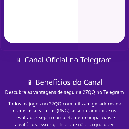
📱 Canal Oficial no Telegram!
📱 Benefícios do Canal
Descubra as vantagens de seguir a 27QQ no Telegram
Todos os jogos no 27QQ com​ utilizam geradores de
números aleatórios (RNG), assegurando que os
resultados sejam completamente imparciais e
aleatórios. Isso significa que não há qualquer