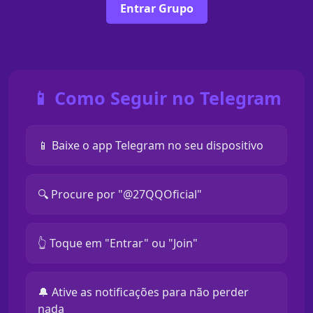
Entrar Grupo
📱 Como Seguir no Telegram
📱 Baixe o app Telegram no seu dispositivo
🔍 Procure por "@27QQOficial"
👆 Toque em "Entrar" ou "Join"
🔔 Ative as notificações para não perder
nada