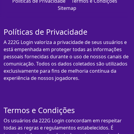
Políticas de Privacidade
Termos e Condições
Sitemap
Políticas de Privacidade
A 222G Login valoriza a privacidade de seus usuários e
está empenhada em proteger todas as informações
pessoais fornecidas durante o uso de nossos canais de
comunicação. Todos os dados coletados são utilizados
exclusivamente para fins de melhoria contínua da
experiência de nossos jogadores.
Termos e Condições
Os usuários da 222G Login concordam em respeitar
todas as regras e regulamentos estabelecidos. É