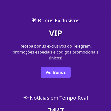
🎁 Bônus Exclusivos
VIP
Receba bônus exclusivos do Telegram,
promoções especiais e códigos promocionais
únicos!
Ver Bônus
📢 Notícias em Tempo Real
24/7