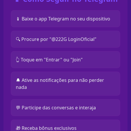
📱 Baixe o app Telegram no seu dispositivo
🔍 Procure por "@222G LoginOficial"
👆 Toque em "Entrar" ou "Join"
🔔 Ative as notificações para não perder
nada
💬 Participe das conversas e interaja
🎁 Receba bônus exclusivos