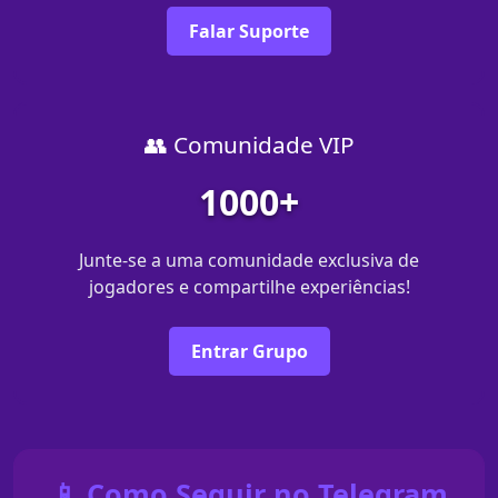
Falar Suporte
👥 Comunidade VIP
1000+
Junte-se a uma comunidade exclusiva de
jogadores e compartilhe experiências!
Entrar Grupo
📱 Como Seguir no Telegram