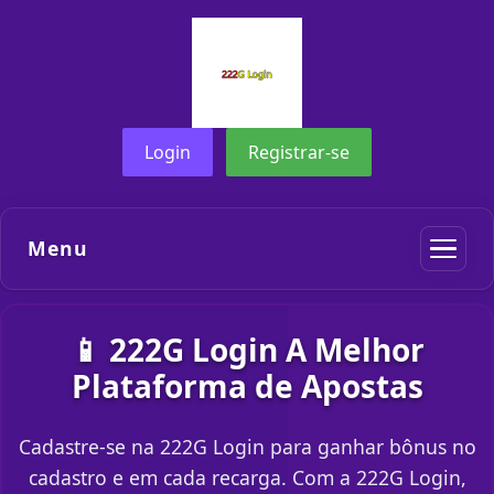
Login
Registrar-se
Menu
📱 222G Login A Melhor
Plataforma de Apostas
Cadastre-se na 222G Login para ganhar bônus no
cadastro e em cada recarga. Com a 222G Login,