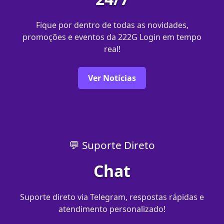
Fique por dentro de todas as novidades,
promoções e eventos da 222G Login em tempo
real!
Ver Notícias
💬 Suporte Direto
Chat
Suporte direto via Telegram, respostas rápidas e
atendimento personalizado!