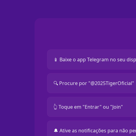
📱 Baixe o app Telegram no seu disp
🔍 Procure por "@2025TigerOficial"
👆 Toque em "Entrar" ou "Join"
🔔 Ative as notificações para não p