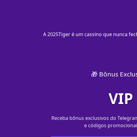
A 2025Tiger é um cassino que nunca fec
🎁 Bônus Exclu
VIP
Receba bônus exclusivos do Telegra
e códigos promocionai