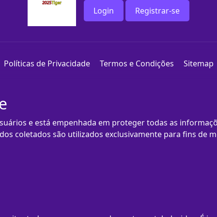
Login
Registrar-se
Políticas de Privacidade
Termos e Condições
Sitemap
de
 usuários e está empenhada em proteger todas as informaçõ
os coletados são utilizados exclusivamente para fins de m