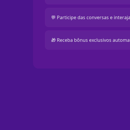
💬 Participe das conversas e interaj
🎁 Receba bônus exclusivos autom