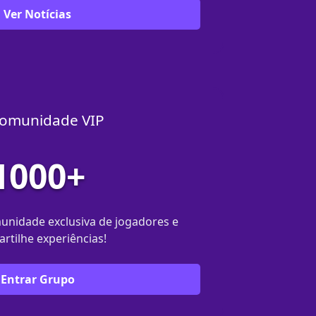
Ver Notícias
Comunidade VIP
1000+
unidade exclusiva de jogadores e
rtilhe experiências!
Entrar Grupo