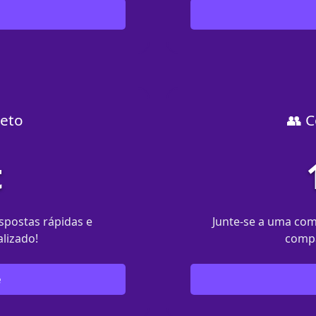
reto
👥 
t
espostas rápidas e
Junte-se a uma com
lizado!
compa
e