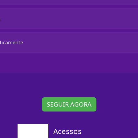
a
aticamente
SEGUIR AGORA
Acessos