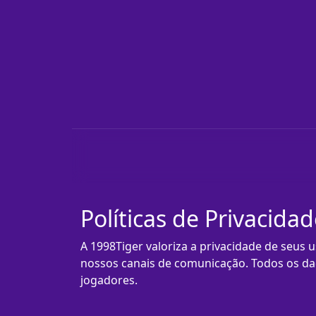
Políticas de Privacida
A 1998Tiger valoriza a privacidade de seus
nossos canais de comunicação. Todos os dad
jogadores.