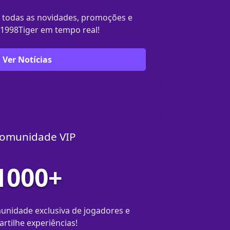
e todas as novidades, promoções e
 1998Tiger em tempo real!
Ver Notícias
Comunidade VIP
1000+
unidade exclusiva de jogadores e
rtilhe experiências!