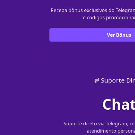
Receba bônus exclusivos do Telegra
e códigos promocionai
Ver Bônus
💬 Suporte Di
Cha
Suporte direto via Telegram, r
atendimento persona