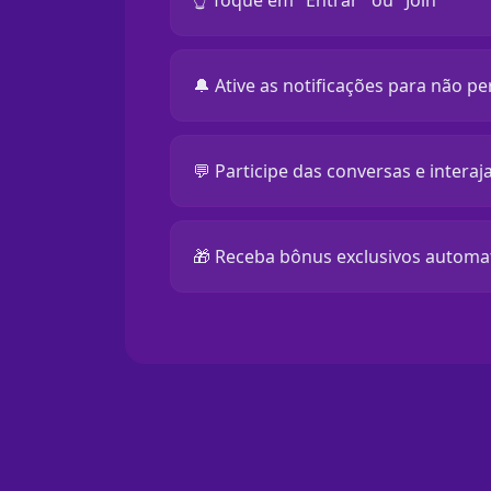
👆 Toque em "Entrar" ou "Join"
🔔 Ative as notificações para não p
💬 Participe das conversas e interaj
🎁 Receba bônus exclusivos autom