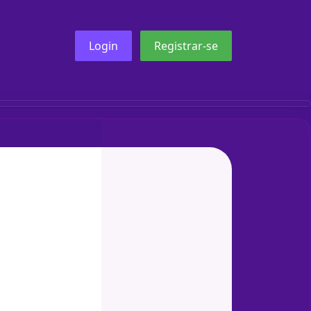
Login
Registrar-se