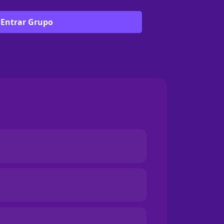
Entrar Grupo