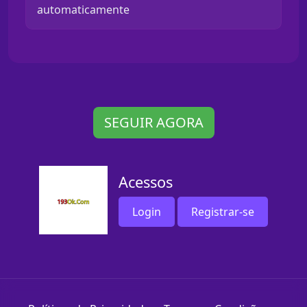
automaticamente
SEGUIR AGORA
Acessos
Login
Registrar-se