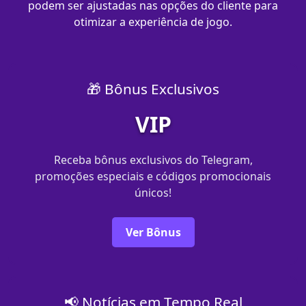
podem ser ajustadas nas opções do cliente para
otimizar a experiência de jogo.
🎁 Bônus Exclusivos
VIP
Receba bônus exclusivos do Telegram,
promoções especiais e códigos promocionais
únicos!
Ver Bônus
📢 Notícias em Tempo Real