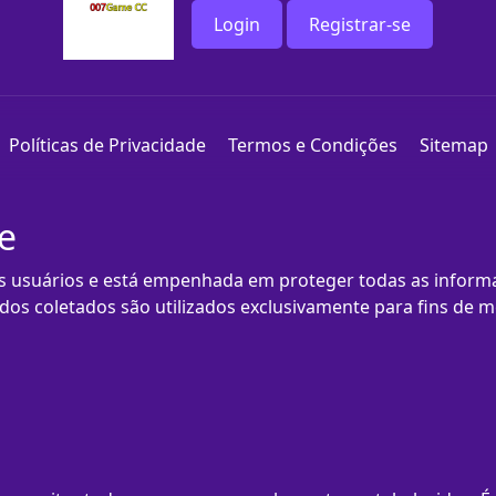
Login
Registrar-se
Políticas de Privacidade
Termos e Condições
Sitemap
de
us usuários e está empenhada em proteger todas as inform
os coletados são utilizados exclusivamente para fins de m