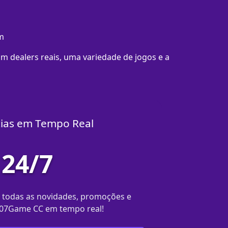
m
 dealers reais, uma variedade de jogos e a
cias em Tempo Real
24/7
e todas as novidades, promoções e
007Game CC em tempo real!