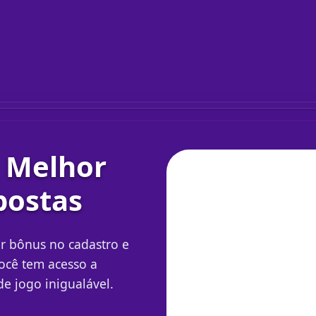
 Melhor
postas
r bônus no cadastro e
ocê tem acesso a
e jogo inigualável.