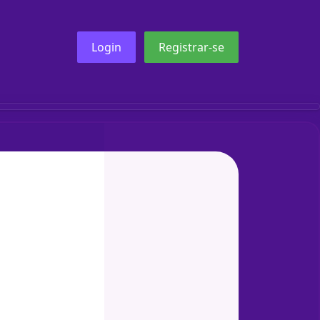
Login
Registrar-se