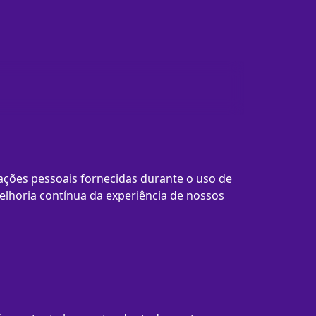
ações pessoais fornecidas durante o uso de
elhoria contínua da experiência de nossos