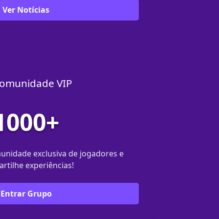
Ver Notícias
Comunidade VIP
1000+
unidade exclusiva de jogadores e
rtilhe experiências!
Entrar Grupo