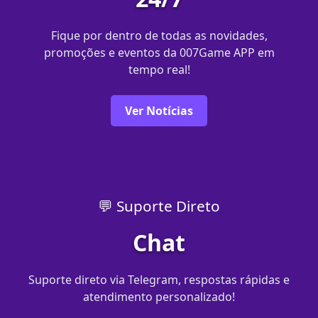
Fique por dentro de todas as novidades,
promoções e eventos da 007Game APP em
tempo real!
Ver Notícias
💬 Suporte Direto
Chat
Suporte direto via Telegram, respostas rápidas e
atendimento personalizado!