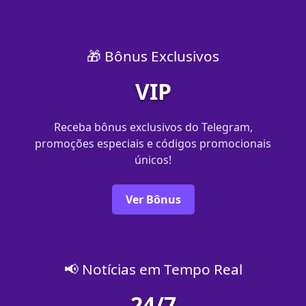
🎁 Bônus Exclusivos
VIP
Receba bônus exclusivos do Telegram,
promoções especiais e códigos promocionais
únicos!
Ver Bônus
📢 Notícias em Tempo Real
24/7