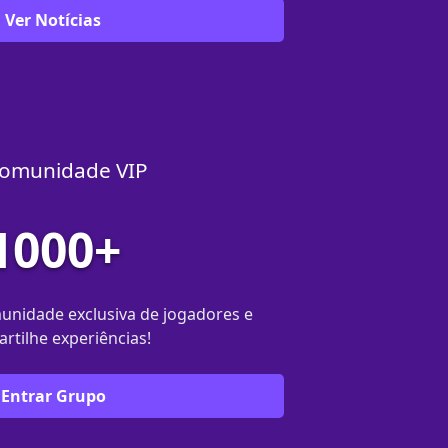
Ver Notícias
Comunidade VIP
1000+
unidade exclusiva de jogadores e
rtilhe experiências!
Entrar Grupo