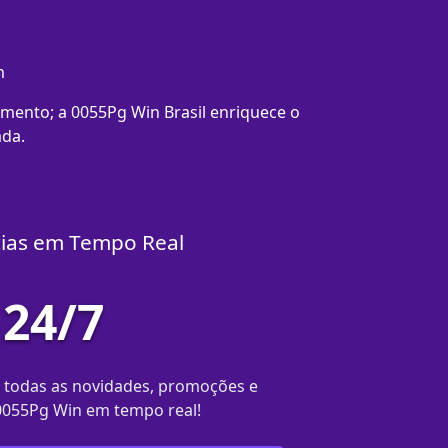
m
imento; a 0055Pg Win Brasil enriquece o
ada.
cias em Tempo Real
24/7
e todas as novidades, promoções e
0055Pg Win em tempo real!