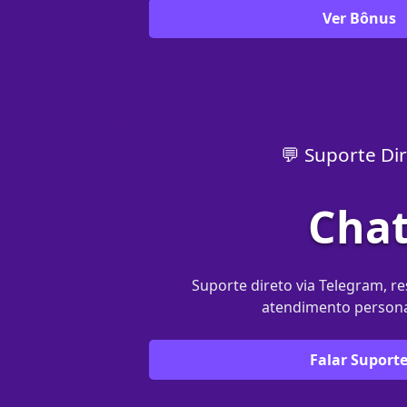
Ver Bônus
💬 Suporte Di
Cha
Suporte direto via Telegram, r
atendimento persona
Falar Suport